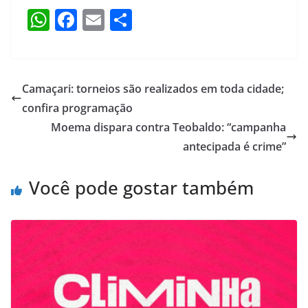
W
F
E
S
h
a
m
h
at
c
ai
ar
s
e
l
e
Camaçari: torneios são realizados em toda cidade;
A
b
confira programação
p
o
Moema dispara contra Teobaldo: “campanha
p
o
antecipada é crime”
k
Você pode gostar também