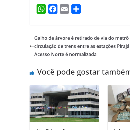
W
F
E
S
h
a
m
h
at
c
ai
ar
s
e
l
e
Galho de árvore é retirado de via do metrô
A
b
circulação de trens entre as estações Pirajá
p
o
Acesso Norte é normalizada
p
o
Você pode gostar també
k