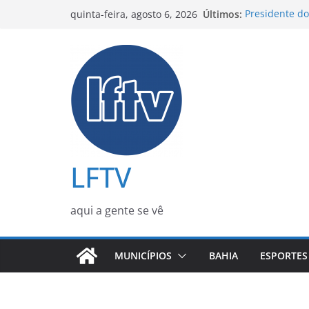
Pular
Últimos:
Presidente d
quinta-feira, agosto 6, 2026
para
confusão na C
Homem invest
o
Operação Ress
conteúdo
terá nova et
Mulheres pod
ônibus durant
Rosiane Pinhe
Maravilha: “
LFTV
aqui a gente se vê
MUNICÍPIOS
BAHIA
ESPORTES