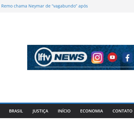
o Remo chama Neymar de “vagabundo” após
opa do Brasil
igado por homicídio é preso em Candeias
onância vistoria veículos em Simões Filho e
apa em Camaçari
em solicitar desembarque fora dos pontos de
e a noite em Lauro de Freitas
iro defende Xuxa e dispara contra Mara
Que mulher mal-amada!”
BRASIL
JUSTIÇA
INÍCIO
ECONOMIA
CONTATO