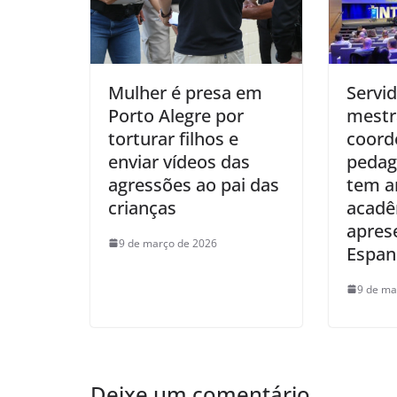
Mulher é presa em
Servid
Porto Alegre por
mestr
torturar filhos e
coord
enviar vídeos das
pedag
agressões ao pai das
tem a
crianças
acadê
apres
9 de março de 2026
Espan
9 de ma
Deixe um comentário