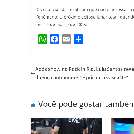
Os especialistas explicam que não é necessár
fenômeno. O próximo eclipse lunar total, quando
em 14 de março de 2025.
W
F
E
S
h
a
m
h
at
c
ai
ar
s
e
l
e
Após show no Rock in Rio, Lulu Santos reve
A
b
doença autoimune: “É púrpura vasculite”
p
o
p
o
Você pode gostar també
k