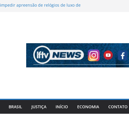
impedir apreensão de relógios de luxo de
ner durante operação da PF
lvador terá vagões preferenciais para mulheres
gosto Lilás
s de cozinha tem nova redução na Bahia a
a segunda-feira
e fala de Lula sobre gravidez na adolescência
nvenção do PT
ede desculpas por autodeclaração racial em
ma ter aprendido com episódio
BRASIL
JUSTIÇA
INÍCIO
ECONOMIA
CONTATO