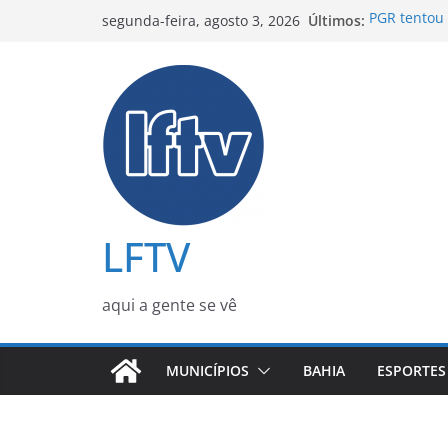
Pular
Últimos:
PGR tentou 
segunda-feira, agosto 3, 2026
para
Jaques Wag
Metrô de Sa
o
durante o A
conteúdo
Preço do gá
partir dest
Janja rebat
durante co
ACM Neto p
2022 e afir
LFTV
aqui a gente se vê
MUNICÍPIOS
BAHIA
ESPORTES