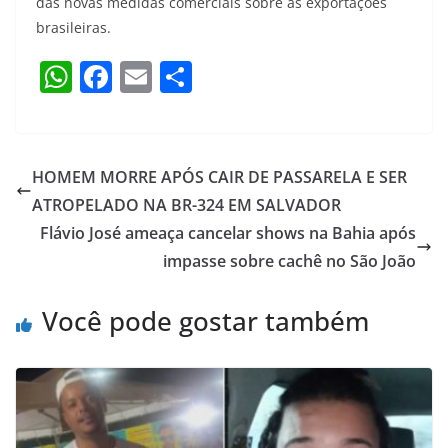
das novas medidas comerciais sobre as exportações
brasileiras.
W
F
E
S
h
a
m
h
at
c
ai
ar
s
e
l
e
HOMEM MORRE APÓS CAIR DE PASSARELA E SER
A
b
ATROPELADO NA BR-324 EM SALVADOR
p
o
Flávio José ameaça cancelar shows na Bahia após
p
o
impasse sobre cachê no São João
k
Você pode gostar também