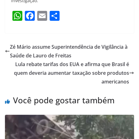
investigação.
W
F
E
S
h
a
m
h
at
c
ai
ar
s
e
l
e
Zé Mário assume Superintendência de Vigilância à
A
b
Saúde de Lauro de Freitas
p
o
Lula rebate tarifas dos EUA e afirma que Brasil é
p
o
quem deveria aumentar taxação sobre produtos
americanos
k
Você pode gostar também