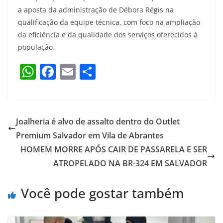
a aposta da administração de Débora Régis na
qualificação da equipe técnica, com foco na ampliação
da eficiência e da qualidade dos serviços oferecidos à
população.
W
F
E
S
h
a
m
h
at
c
ai
ar
s
e
l
e
Joalheria é alvo de assalto dentro do Outlet
A
b
Premium Salvador em Vila de Abrantes
p
o
HOMEM MORRE APÓS CAIR DE PASSARELA E SER
p
o
ATROPELADO NA BR-324 EM SALVADOR
k
Você pode gostar também