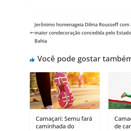
h
a
m
h
at
c
ai
ar
s
e
l
e
Jerônimo homenageia Dilma Rousseff com 
A
b
maior condecoração concedida pelo Estad
p
o
Bahia
p
o
Você pode gostar també
k
Camaçari: Semu fará
Camaç
caminhada do
de ca