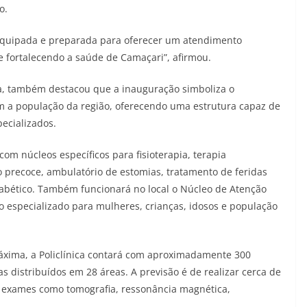
o.
quipada e preparada para oferecer um atendimento
e fortalecendo a saúde de Camaçari”, afirmou.
na, também destacou que a inauguração simboliza o
a população da região, oferecendo uma estrutura capaz de
ecializados.
om núcleos específicos para fisioterapia, terapia
ão precoce, ambulatório de estomias, tratamento de feridas
abético. Também funcionará no local o Núcleo de Atenção
to especializado para mulheres, crianças, idosos e população
xima, a Policlínica contará com aproximadamente 300
as distribuídos em 28 áreas. A previsão é de realizar cerca de
e exames como tomografia, ressonância magnética,