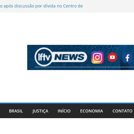
 após discussão por dívida no Centro de
o
íticas sobre figurino e diz que ataques
endas da turnê
 mantém indefinição sobre vice e diz que
artidos continuam
pela PF cita “apoio total” de ACM Neto ao
l Vorcaro
 tiros após criminosos invadirem
amaçari
BRASIL
JUSTIÇA
INÍCIO
ECONOMIA
CONTATO