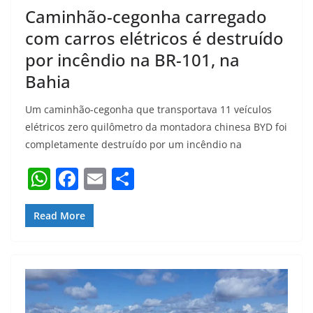
k
Caminhão-cegonha carregado
com carros elétricos é destruído
por incêndio na BR-101, na
Bahia
Um caminhão-cegonha que transportava 11 veículos
elétricos zero quilômetro da montadora chinesa BYD foi
completamente destruído por um incêndio na
W
F
E
S
h
a
m
h
at
c
ai
ar
Read More
s
e
l
e
A
b
p
o
p
o