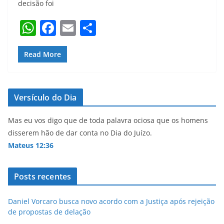
decisão foi
W
F
E
S
h
a
m
h
at
c
ai
ar
Read More
s
e
l
e
A
b
Versículo do Dia
p
o
p
o
Mas eu vos digo que de toda palavra ociosa que os homens
disserem hão de dar conta no Dia do Juízo.
k
Mateus 12:36
Posts recentes
Daniel Vorcaro busca novo acordo com a Justiça após rejeição
de propostas de delação