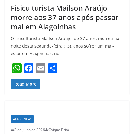
Fisiculturista Mailson Araújo
morre aos 37 anos após passar
mal em Alagoinhas
O fisiculturista Mailson Araújo, de 37 anos, morreu na
noite desta segunda-feira (13), após sofrer um mal-
estar em Alagoinhas, no
W
F
E
S
h
a
m
h
at
c
ai
ar
Read More
s
e
l
e
A
b
p
o
ALAGOINHAS
p
o
3 de julho de 2026
Caique Brito