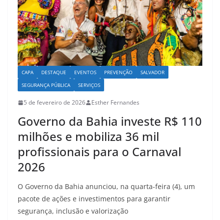
k
CAPA
DESTAQUE
EVENTOS
PREVENÇÃO
SALVADOR
SEGURANÇA PÚBLICA
SERVIÇOS
5 de fevereiro de 2026
Esther Fernandes
Governo da Bahia investe R$ 110
milhões e mobiliza 36 mil
profissionais para o Carnaval
2026
O Governo da Bahia anunciou, na quarta-feira (4), um
pacote de ações e investimentos para garantir
segurança, inclusão e valorização