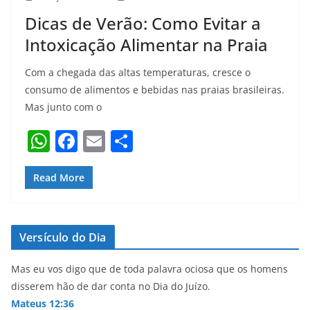
Dicas de Verão: Como Evitar a
Intoxicação Alimentar na Praia
Com a chegada das altas temperaturas, cresce o
consumo de alimentos e bebidas nas praias brasileiras.
Mas junto com o
W
F
E
S
h
a
m
h
at
c
ai
ar
Read More
s
e
l
e
A
b
Versículo do Dia
p
o
p
o
Mas eu vos digo que de toda palavra ociosa que os homens
disserem hão de dar conta no Dia do Juízo.
k
Mateus 12:36