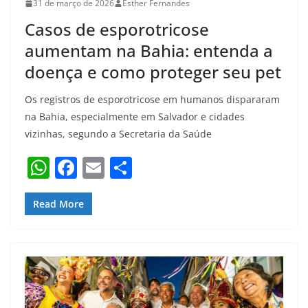
31 de março de 2026
Esther Fernandes
Casos de esporotricose
aumentam na Bahia: entenda a
doença e como proteger seu pet
Os registros de esporotricose em humanos dispararam
na Bahia, especialmente em Salvador e cidades
vizinhas, segundo a Secretaria da Saúde
W
F
E
S
h
a
m
h
at
c
ai
ar
Read More
s
e
l
e
A
b
p
o
p
o